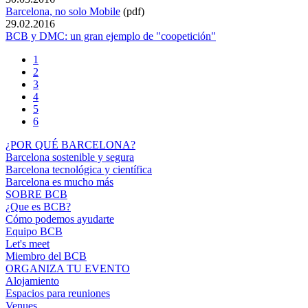
Barcelona, no solo Mobile
(pdf)
29.02.2016
BCB y DMC: un gran ejemplo de "coopetición"
1
2
3
4
5
6
¿POR QUÉ BARCELONA?
Barcelona sostenible y segura
Barcelona tecnológica y científica
Barcelona es mucho más
SOBRE BCB
¿Que es BCB?
Cómo podemos ayudarte
Equipo BCB
Let's meet
Miembro del BCB
ORGANIZA TU EVENTO
Alojamiento
Espacios para reuniones
Venues